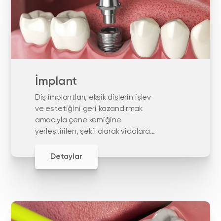
İmplant
Diş implantları, eksik dişlerin işlev
ve estetiğini geri kazandırmak
amacıyla çene kemiğine
yerleştirilen, şekil olarak vidalara
benzer yapay diş kökleridir. diş
implantları, yüksek doku uyumu
Detaylar
nedeniyle titanyumdan yapılır.