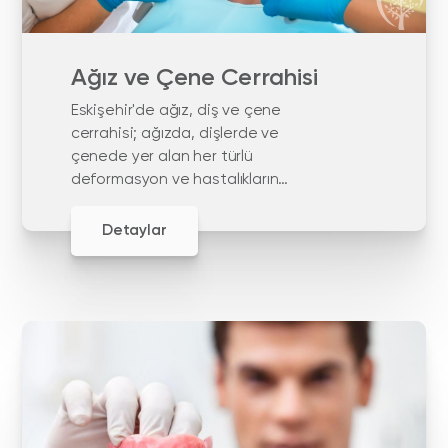
Ağız ve Çene Cerrahisi
Eskişehir'de ağız, diş ve çene
cerrahisi; ağızda, dişlerde ve
çenede yer alan her türlü
deformasyon ve hastalıkların
tedavisinin yapıldığı bir diş
hekimliği dalıdır.
Detaylar