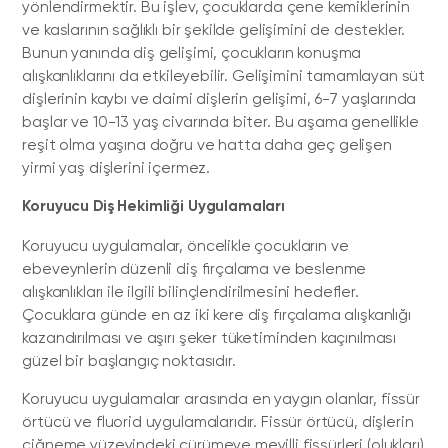
yönlendirmektir. Bu işlev, çocuklarda çene kemiklerinin
ve kaslarının sağlıklı bir şekilde gelişimini de destekler.
Bunun yanında diş gelişimi, çocukların konuşma
alışkanlıklarını da etkileyebilir. Gelişimini tamamlayan süt
dişlerinin kaybı ve daimi dişlerin gelişimi, 6-7 yaşlarında
başlar ve 10-13 yaş civarında biter. Bu aşama genellikle
reşit olma yaşına doğru ve hatta daha geç gelişen
yirmi yaş dişlerini içermez.
Koruyucu Diş Hekimliği Uygulamaları
Koruyucu uygulamalar, öncelikle çocukların ve
ebeveynlerin düzenli diş fırçalama ve beslenme
alışkanlıkları ile ilgili bilinçlendirilmesini hedefler.
Çocuklara günde en az iki kere diş fırçalama alışkanlığı
kazandırılması ve aşırı şeker tüketiminden kaçınılması
güzel bir başlangıç noktasıdır.
Koruyucu uygulamalar arasında en yaygın olanlar, fissür
örtücü ve fluorid uygulamalarıdır. Fissür örtücü, dişlerin
çiğneme yüzeyindeki çürümeye meyilli fissürleri (olukları)