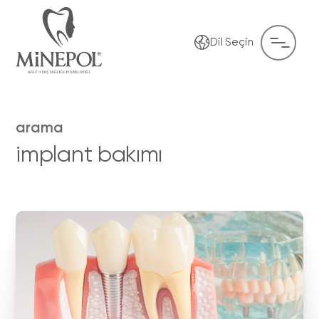
Dil Seçin
arama
implant bakımı