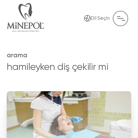
Dil Seçin
arama
hamileyken diş çekilir mi