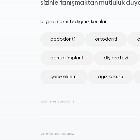
sizinle tanışmaktan mutluluk duya
bilgi almak istediğiniz konular
pedodonti
ortodonti
e
dental implant
diş protezi
çene eklemi
ağız kokusu
adınız ve soyadınız
telefon numaranız