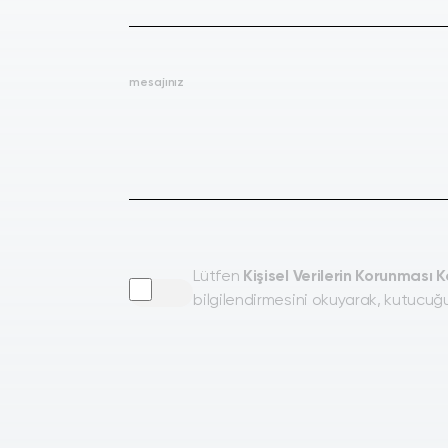
mesajınız
Lütfen
Kişisel Verilerin Korunması 
bilgilendirmesini okuyarak, kutucuğu