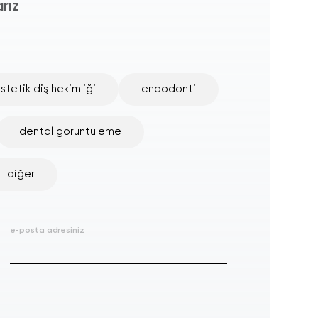
rız
stetik diş hekimliği
endodonti
dental görüntüleme
diğer
e-posta adresiniz