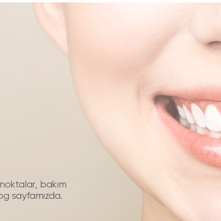
püf noktalar, bakım
log sayfamızda.