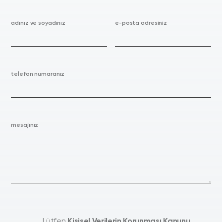
adınız ve soyadınız
e-posta adresiniz
telefon numaranız
mesajınız
Lütfen
Kişisel Verilerin Korunması Kanunu